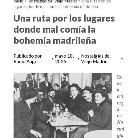
Inicio
>
Nostalgias del Viejo Madrid
>
Una ruta por los
lugares donde mal comía la bohemia madrileña
Una ruta por los lugares
donde mal comía la
bohemia madrileña
Publicado por
mayo 18,
Nostalgias del
•
•
•
Radio Auge
2026
Viejo Madrid
En
est
a
ent
reg
a
de
No
stal
gia